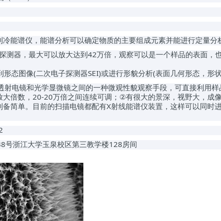
制冷能谱仪
，
能谱分析可以确定物质的主要组成元素并能进行定量分
探测器
，
最大可以放大达到
42
万倍
，
观察可以是一个样品的表面，
到
形态图像
(
二次电子探测器
SEI)
或进行
形貌分析
(
表面几何形态，形
透射电镜和光学显微镜之间的一种
微观性貌观察手段，可直接利用样
放大倍数，
20-20
万倍之间连续可调；
有很大的景深，视野大，成
②
制备简单。目前的扫描电镜都配有
X
射线能谱仪装置，这样可以同时
2
38
号
浙江大学玉泉校区第三教学楼
128
房间