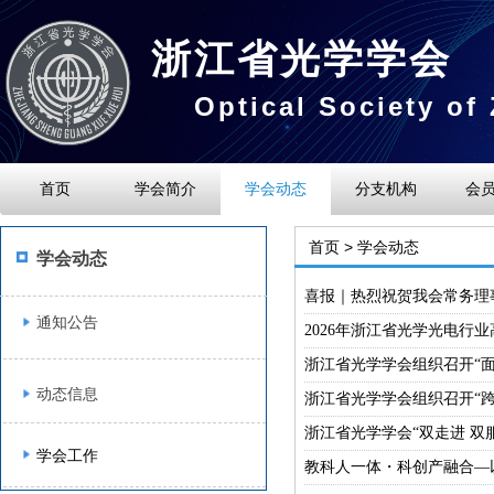
浙江省光学学会
Optical Society of
首页
学会简介
学会动态
分支机构
会
首页 > 学会动态
学会动态
喜报｜热烈祝贺我会常务理事
通知公告
2026年浙江省光学光电行
浙江省光学学会组织召开“
动态信息
浙江省光学学会组织召开“
浙江省光学学会“双走进 双
学会工作
教科人一体・科创产融合—以